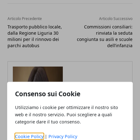
Articolo Precedente
Articolo Successivo
Trasporto pubblico locale,
Commissioni consiliari:
dalla Regione Liguria 30
rinviata la seduta
milioni per il rinnovo dei
congiunta su asili e scuole
parchi autobus
dell’infanzia
Consenso sui Cookie
Utilizziamo i cookie per ottimizzare il nostro sito
web e il nostro servizio. Puoi scegliere a quali
categorie dare il tuo consenso.
Annalisa Biasi
Cookie Policy
|
Privacy Policy
Autrice di articoli per blog, laureata