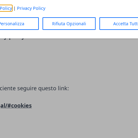
LC)
Policy
|
Privacy Policy
ciente seguire questo link:
Personalizza
Rifiuta Opzionali
Accetta Tut
cy-policy/
ciente seguire questo link:
al/#cookies