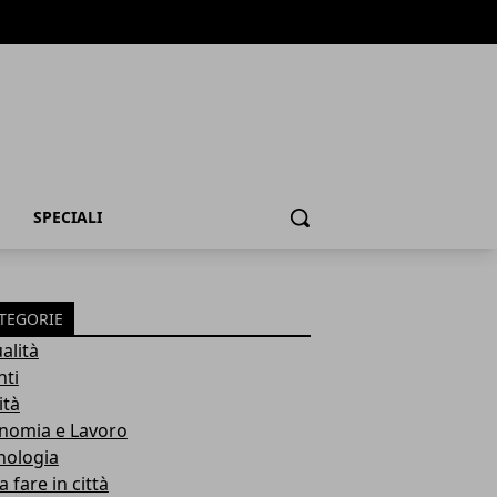
SPECIALI
Cerca
TEGORIE
alità
nti
ità
nomia e Lavoro
nologia
 fare in città