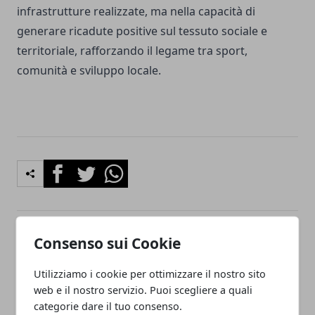
infrastrutture realizzate, ma nella capacità di
generare ricadute positive sul tessuto sociale e
territoriale, rafforzando il legame tra sport,
comunità e sviluppo locale.
Facebook
Twitter
Whatsapp
Consenso sui Cookie
Articolo Precedente
Articolo Successivo
Genova tra memoria e
Incendio a Vesima, area
Utilizziamo i cookie per ottimizzare il nostro sito
visione: la città si racconta
interdetta tra ristorante e
web e il nostro servizio. Puoi scegliere a quali
nella mostra “Il futuro di
stabilimento balneare
ieri”
categorie dare il tuo consenso.