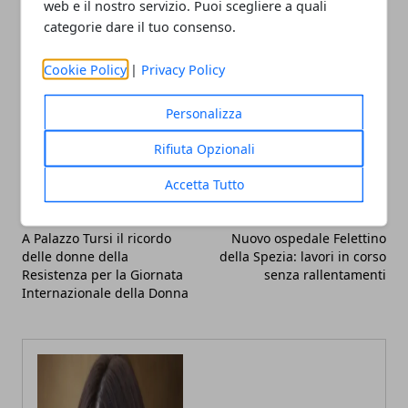
web e il nostro servizio. Puoi scegliere a quali
categorie dare il tuo consenso.
Cookie Policy
|
Privacy Policy
Personalizza
Facebook
Twitter
Whatsapp
Rifiuta Opzionali
Accetta Tutto
Articolo Precedente
Articolo Successivo
A Palazzo Tursi il ricordo
Nuovo ospedale Felettino
delle donne della
della Spezia: lavori in corso
Resistenza per la Giornata
senza rallentamenti
Internazionale della Donna