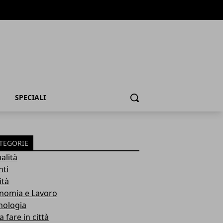
SPECIALI
Cerca
TEGORIE
alità
nti
ità
nomia e Lavoro
nologia
 fare in città