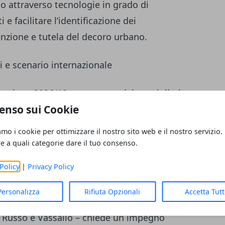
rio attraverso tecnologie in grado di
e facilitare l’identificazione dei
venzione e tutela del decoro urbano.
ri e scenario internazionale
 mozione 2026/19, presentata dai consiglieri
enso sui Cookie
lecita iniziative per contrastare la
e elettroniche monouso, note come “puff”, tra
amo i cookie per ottimizzare il nostro sito web e il nostro servizio.
ofili sanitari ed educativi, con l’obiettivo di
re a quali categorie dare il tuo consenso.
ni di prevenzione.
Policy
|
Privacy Policy
one 2026/15 – sottoscritta da Kaabour,
Personalizza
Rifiuta Opzionali
Accetta Tut
araffini, Chiarotti, Finocchio, Frigerio,
 Russo e Vassallo – chiede un impegno