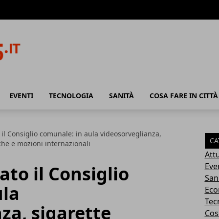
EVENTI
TECNOLOGIA
SANITÀ
COSA FARE IN CITTÀ
il Consiglio comunale: in aula videosorveglianza,
CA
iche e mozioni internazionali
Attu
Eve
to il Consiglio
San
ula
Eco
Tec
za, sigarette
Cosa