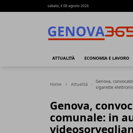
sabato, il 08 agosto 2026
Genova365
ATTUALITÀ
ECONOMIA E LAVORO
Genova, convocato 
Home
Attualità
sigarette elettron
Genova, convoca
comunale: in a
videosorveglian