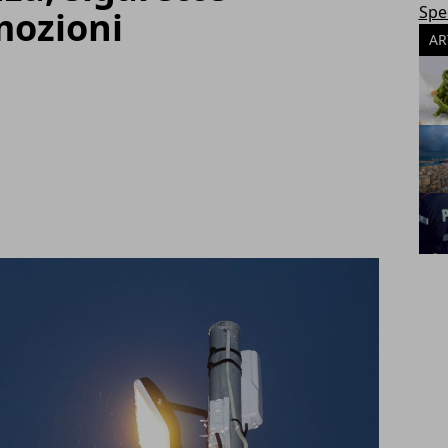
Spec
mozioni
AR