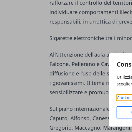
rafforzare il controllo del territo
individuare comportamenti illeciti 
responsabili, in un’ottica di pre
Sigarette elettroniche tra i mino
All’attenzione dell’aula anche la
Cons
Falcone, Pellerano e Cavo, che sol
diffusione e l’uso delle sigarett
Utilizzi
i giovanissimi. Il tema richiama pr
sceglie
sensibilizzare e promuovere azio
Cookie 
Sul piano internazionale, la mozi
Caputo, Alfonso, Canessa Cerchi, C
Gregorio, Maccagno, Marangoni,