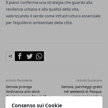
Il piano conferma una strategia che guarda alla
resilienza urbana e alla qualità della vita,
valorizzando il verde come infrastruttura essenziale
per l’equilibrio ambientale della città.
Facebook
Twitter
Whatsapp
Articolo Precedente
Articolo Successivo
Genova proroga
Genova, parcheggi gratis
l’ordinanza anti-alcol:
nel weekend di Pasqua:
divieti in vigore fino al 30
sospesa la sosta a
settembre
pagamento in centro
Consenso sui Cookie