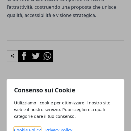
l’attrattività, costruendo una proposta che unisce
qualità, accessibilità e visione strategica.
Facebook
Twitter
Whatsapp
Articolo Precedente
Articolo Successivo
Consenso sui Cookie
Consiglio regionale ligure,
Musei di Genova in
seduta del 7 aprile tra
crescita, Pasqua segna un
Utilizziamo i cookie per ottimizzare il nostro sito
sanità, trasporti e imprese
aumento delle presenze
web e il nostro servizio. Puoi scegliere a quali
categorie dare il tuo consenso.
Cookie Policy
|
Privacy Policy