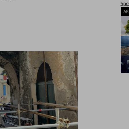
Spec
AR