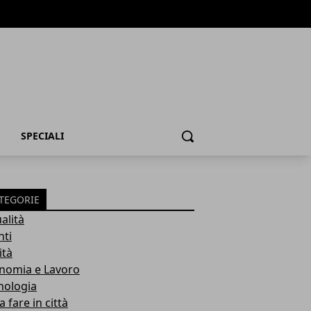
SPECIALI
Cerca
TEGORIE
alità
nti
ità
nomia e Lavoro
nologia
 fare in città