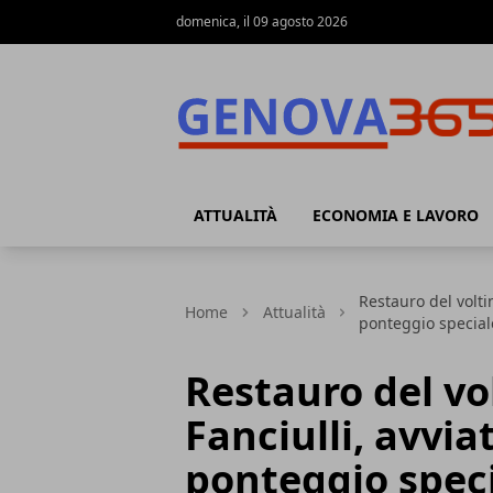
domenica, il 09 agosto 2026
Genova365
ATTUALITÀ
ECONOMIA E LAVORO
Restauro del voltin
Home
Attualità
ponteggio special
Restauro del vol
Fanciulli, avvia
ponteggio spec