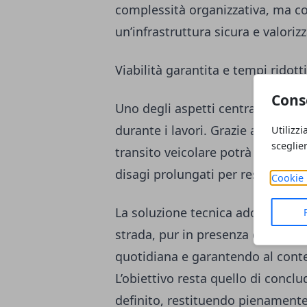
complessità organizzativa, ma con
un’infrastruttura sicura e valorizz
Viabilità garantita e tempi ridotti
Cons
Uno degli aspetti centrali dell’in
durante i lavori. Grazie alla confi
Utilizzi
sceglie
transito veicolare potrà essere r
disagi prolungati per residenti e 
Cookie 
La soluzione tecnica adottata pe
strada, pur in presenza del canti
quotidiana e garantendo al cont
L’obiettivo resta quello di concl
definito, restituendo pienamente f