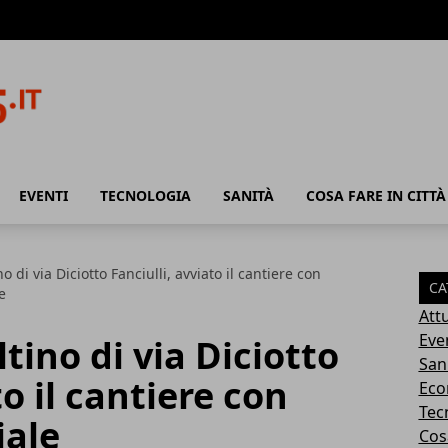
EVENTI
TECNOLOGIA
SANITÀ
COSA FARE IN CITTÀ
o di via Diciotto Fanciulli, avviato il cantiere con
CA
e
Attu
Eve
tino di via Diciotto
San
to il cantiere con
Eco
Tec
iale
Cosa