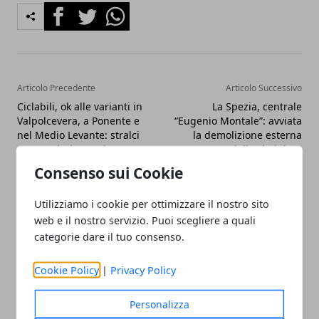
Facebook
Twitter
Whatsapp
Articolo Precedente
Articolo Successivo
Ciclabili, ok alle varianti in
La Spezia, centrale
Valpolcevera, a Ponente e
“Eugenio Montale”: avviata
nel Medio Levante: stralci
la demolizione esterna
per cantieri e scadenze
della ciminiera
PNRR
Consenso sui Cookie
Utilizziamo i cookie per ottimizzare il nostro sito
web e il nostro servizio. Puoi scegliere a quali
categorie dare il tuo consenso.
Cookie Policy
|
Privacy Policy
Personalizza