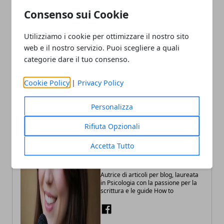
riqualificazione dell’area
nomi che tornano a
Consenso sui Cookie
gioco: nuovo spazio
parlare: presentato il libro
inclusivo per i più piccoli
sui partigiani
Utilizziamo i cookie per ottimizzare il nostro sito
web e il nostro servizio. Puoi scegliere a quali
categorie dare il tuo consenso.
Cookie Policy
|
Privacy Policy
Personalizza
Rifiuta Opzionali
Accetta Tutto
Annalisa Biasi
Autrice di articoli per blog, laureata
in Psicologia con la passione per la
scrittura e le guide How to