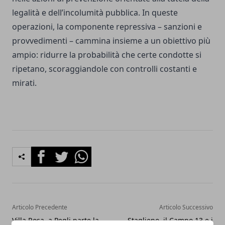
legalità e dell’incolumità pubblica. In queste
operazioni, la componente repressiva – sanzioni e
provvedimenti – cammina insieme a un obiettivo più
ampio: ridurre la probabilità che certe condotte si
ripetano, scoraggiandole con controlli costanti e
mirati.
Facebook
Twitter
Whatsapp
Articolo Precedente
Articolo Successivo
Villa Rosa, a Pegli parte la
Staglieno, il Campo 13 e i