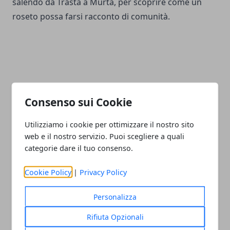
salendo da Trasta a Murta, per scoprire come un
roseto possa farsi racconto di comunità.
Consenso sui Cookie
Facebook
Twitter
Whatsapp
Utilizziamo i cookie per ottimizzare il nostro sito
web e il nostro servizio. Puoi scegliere a quali
categorie dare il tuo consenso.
Articolo Precedente
Articolo Successivo
Cookie Policy
|
Privacy Policy
Turismo outdoor, il
AI e mobilità, Genova
Comune aderisce a “Wild
partner del progetto
Personalizza
Expedition Liguria 2026”
“Digisafe: Digital twin for
safety roads”
Rifiuta Opzionali