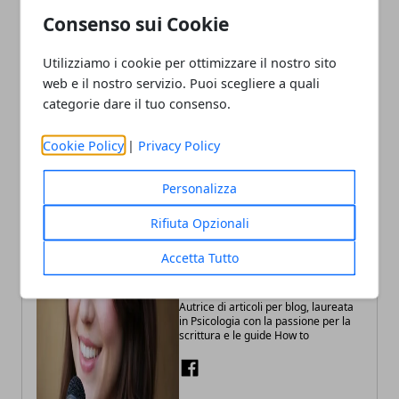
slancio alla BIT di Milano
Sindacato: confronto sul
Consenso sui Cookie
piano industriale 2025-
2030
Utilizziamo i cookie per ottimizzare il nostro sito
web e il nostro servizio. Puoi scegliere a quali
categorie dare il tuo consenso.
Cookie Policy
|
Privacy Policy
Personalizza
Rifiuta Opzionali
Accetta Tutto
Annalisa Biasi
Autrice di articoli per blog, laureata
in Psicologia con la passione per la
scrittura e le guide How to