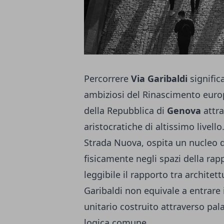
Percorrere
Via Garibaldi
signific
ambiziosi del Rinascimento europ
della Repubblica di
Genova
attra
aristocratiche di altissimo livel
Strada Nuova, ospita un nucleo 
fisicamente negli spazi della ra
leggibile il rapporto tra architettu
Garibaldi non equivale a entrare i
unitario costruito attraverso pal
logica comune.