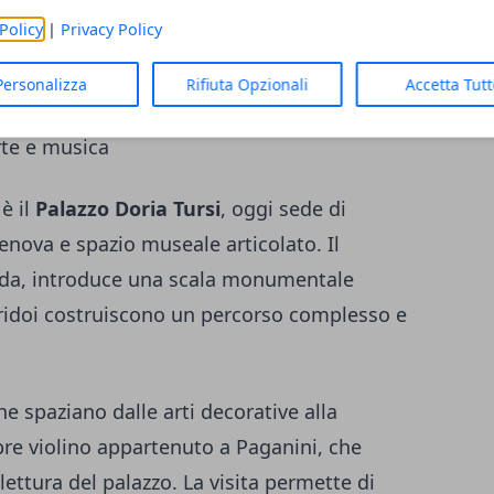
co consente di cogliere una dimensione più
Policy
|
Privacy Policy
re la percezione della residenza storica
Personalizza
Rifiuta Opzionali
Accetta Tut
arte e musica
è il
Palazzo Doria Tursi
, oggi sede di
nova e spazio museale articolato. Il
trada, introduce una scala monumentale
corridoi costruiscono un percorso complesso e
che spaziano dalle arti decorative alla
bre violino appartenuto a Paganini, che
 lettura del palazzo. La visita permette di