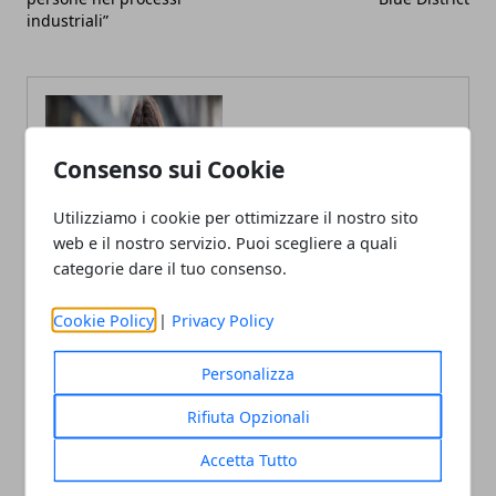
industriali”
Consenso sui Cookie
Fabiana Fissore
Utilizziamo i cookie per ottimizzare il nostro sito
web e il nostro servizio. Puoi scegliere a quali
Fabiana Fissore è web editor e
creator di contenuti dedicati a
categorie dare il tuo consenso.
lifestyle urbano ed eventi locali.
Racconta la città con uno stile fresco
e coinvolgente, a stretto contatto con
Cookie Policy
|
Privacy Policy
il territorio.
Personalizza
Rifiuta Opzionali
Accetta Tutto