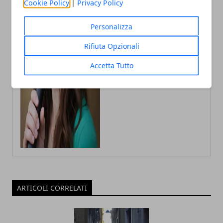
Cookie Policy
|
Privacy Policy
Autrice di articoli per blog, laureata
in Psicologia con la passione per la
Personalizza
scrittura e le guide How to
Rifiuta Opzionali
Accetta Tutto
ARTICOLI CORRELATI