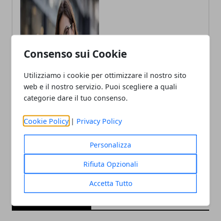
Fabiana Fissore
Consenso sui Cookie
Fabiana Fissore è web editor e
creator di contenuti dedicati a
Utilizziamo i cookie per ottimizzare il nostro sito
lifestyle urbano ed eventi locali.
web e il nostro servizio. Puoi scegliere a quali
Racconta la città con uno stile fresco
categorie dare il tuo consenso.
e coinvolgente, a stretto contatto con
il territorio.
Cookie Policy
|
Privacy Policy
Personalizza
Rifiuta Opzionali
Accetta Tutto
ARTICOLI CORRELATI