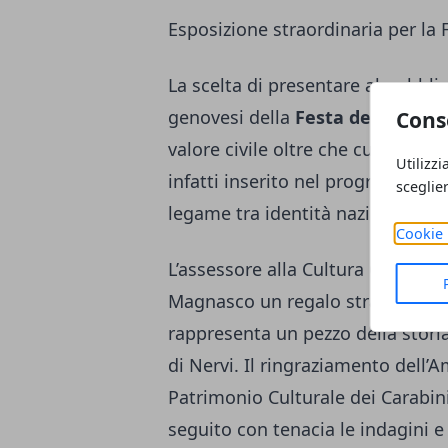
Esposizione straordinaria per la 
La scelta di presentare al pubblic
genovesi della
Festa della Repu
Cons
valore civile oltre che culturale. 
Utilizzi
infatti inserito nel programma 
sceglie
legame tra identità nazionale, leg
Cookie 
L’assessore alla Cultura
Giacomo
Magnasco un regalo straordinari
rappresenta un pezzo della storia 
di Nervi. Il ringraziamento dell’
Patrimonio Culturale dei Carabinie
seguito con tenacia le indagini e 