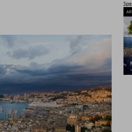
Spec
AR