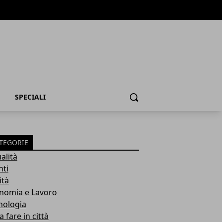
SPECIALI
Cerca
TEGORIE
alità
nti
ità
nomia e Lavoro
nologia
 fare in città