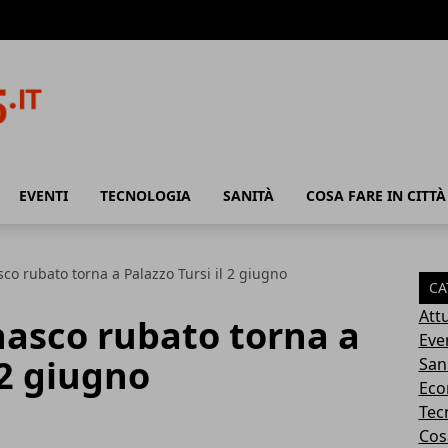
EVENTI
TECNOLOGIA
SANITÀ
COSA FARE IN CITTÀ
co rubato torna a Palazzo Tursi il 2 giugno
CA
Attu
nasco rubato torna a
Eve
 2 giugno
San
Eco
Tec
Cosa