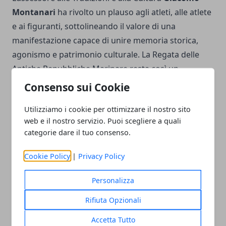
Montanari
ha rivolto un plauso agli atleti, alle atlete
e ai figuranti, sottolineando il valore di una
manifestazione capace di unire memoria storica,
agonismo e patrimonio culturale. La Regata delle
Antiche Repubbliche Marinare resta così un
appuntamento in cui la competizione sportiva si
Consenso sui Cookie
intreccia con l’identità delle città partecipanti,
Utilizziamo i cookie per ottimizzare il nostro sito
trasformando ogni edizione in un racconto collettivo
web e il nostro servizio. Puoi scegliere a quali
di storia, appartenenza e passione.
categorie dare il tuo consenso.
Cookie Policy
|
Privacy Policy
Personalizza
Facebook
Twitter
Whatsapp
Rifiuta Opzionali
Accetta Tutto