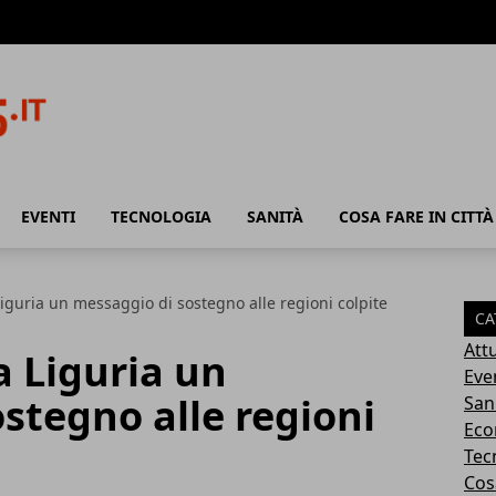
EVENTI
TECNOLOGIA
SANITÀ
COSA FARE IN CITTÀ
iguria un messaggio di sostegno alle regioni colpite
CA
Attu
 Liguria un
Eve
stegno alle regioni
San
Eco
Tec
Cosa