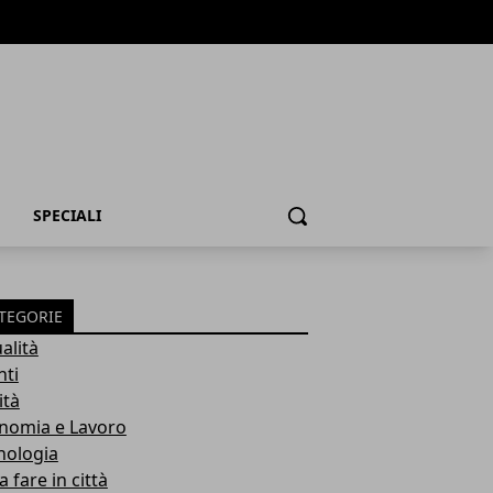
SPECIALI
Cerca
TEGORIE
alità
nti
ità
nomia e Lavoro
nologia
 fare in città