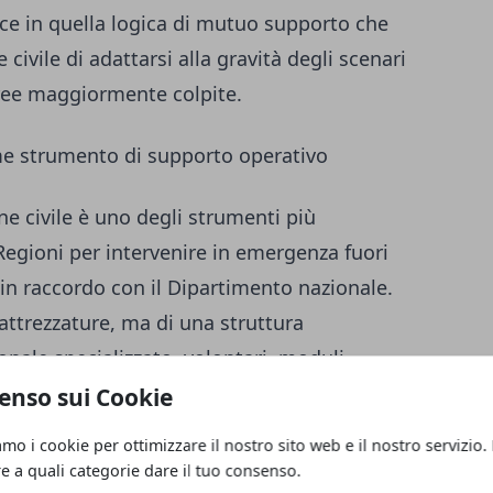
sce in quella logica di mutuo supporto che
civile di adattarsi alla gravità degli scenari
 aree maggiormente colpite.
e strumento di supporto operativo
e civile è uno degli strumenti più
Regioni per intervenire in emergenza fuori
, in raccordo con il Dipartimento nazionale.
 attrezzature, ma di una struttura
ale specializzato, volontari, moduli
li a sostenere le comunità colpite da eventi
enso sui Cookie
amo i cookie per ottimizzare il nostro sito web e il nostro servizio.
re a quali categorie dare il tuo consenso.
Liguria significa, in termini concreti, che in