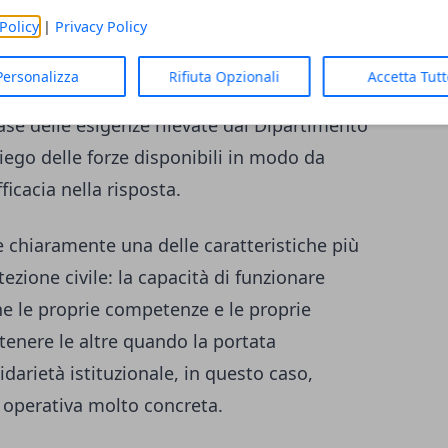
Policy
|
Privacy Policy
mobilitate risorse per affiancare le
tori interessati, contribuendo a operazioni
Personalizza
Rifiuta Opzionali
Accetta Tut
, monitoraggio e intervento. È un
ase delle esigenze rilevate dal Dipartimento
piego delle forze disponibili in modo da
ficacia nella risposta.
chiaramente una delle caratteristiche più
tezione civile: la capacità di funzionare
e le proprie competenze e le proprie
tenere le altre quando la portata
idarietà istituzionale, in questo caso,
perativa molto concreta.