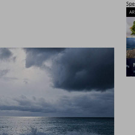
Spec
AR