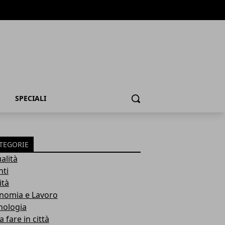
SPECIALI
Cerca
TEGORIE
alità
nti
ità
nomia e Lavoro
nologia
 fare in città