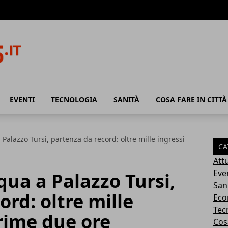
EVENTI
TECNOLOGIA
SANITÀ
COSA FARE IN CITTÀ
 Palazzo Tursi, partenza da record: oltre mille ingressi
CA
Attu
Eve
qua a Palazzo Tursi,
San
rd: oltre mille
Eco
Tec
prime due ore
Cosa