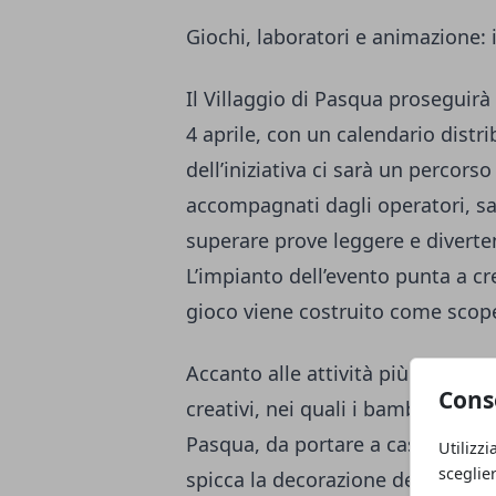
Giochi, laboratori e animazione: 
Il Villaggio di Pasqua proseguirà
4 aprile, con un calendario distr
dell’iniziativa ci sarà un percors
accompagnati dagli operatori, sar
superare prove leggere e diverten
L’impianto dell’evento punta a cr
gioco viene costruito come scope
Accanto alle attività più movime
Cons
creativi, nei quali i bambini potra
Pasqua, da portare a casa come r
Utilizzi
sceglie
spicca la decorazione delle uova,