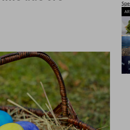
Spec
AR